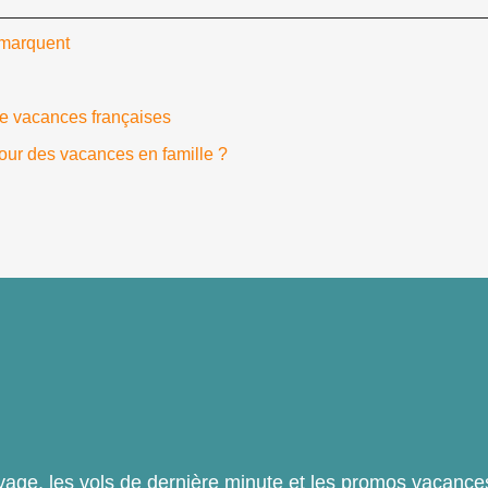
démarquent
 de vacances françaises
our des vacances en famille ?
yage, les vols de dernière minute et les promos vacance